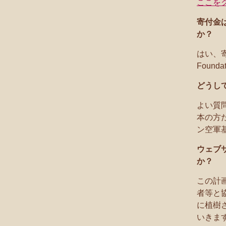
ここを
寄付金
か？
はい、
Found
どうし
よい質
本の方
ン空軍
ウェブ
か？
この計
者等と
に植樹
いきま