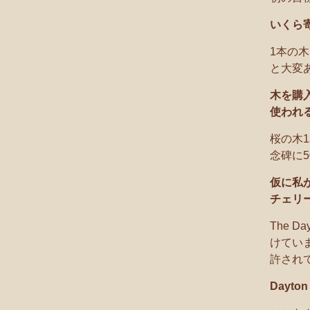
いくら
1本の
と大変
木を購
使われ
桜の木
念碑に
仮に私
チェリ
The 
けてい
許され
Dayt