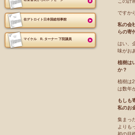
この計
ですか
在デトロイト日本国総領事館
私の会
らの寄
マイケル R. ターナー 下院議員
はい、
味がお
植樹は
か？
植樹は
は数年
もしも
私のお
集まっ
よりも
初の目