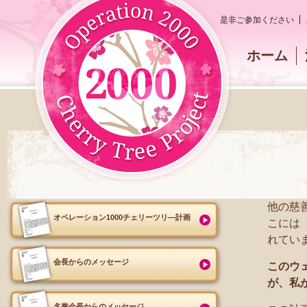
是非ご参加ください
ホーム
他の慈
オペレーション1000チェリーツリ―計画
こには
れてい
会長からのメッセージ
このウ
が、私
名誉会長からのメッセージ