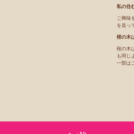
私の住
ご興味
を送っ
桜の木
桜の木
も同じ
一部は